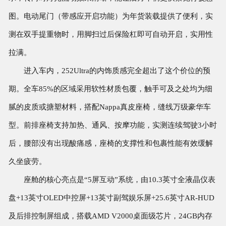
图。电动尾门（带感应开启功能）为年货装载提供了便利，实
测在双手提重物时，用脚扫过后保险杠即可自动开启，实用性
拉满。
进入车内，252Ultra的内饰质感完全超出了这个价位的预
期。全车85%的区域采用软性材质包覆，触手可及之处均为细
腻的皮质或搪塑材料，搭配Nappa真皮座椅，缝线万级豪华车
型。前排座椅支持加热、通风、按摩功能，实测连续驾驶3小时
后，腰部没有出现酸痛感，座椅的支撑性和包裹性能有效缓解
久坐疲劳。
座舱的核心亮点是“5屏互动”系统，由10.3英寸全液晶仪表
盘+13英寸OLED中控屏+13英寸副驾娱乐屏+25.6英寸AR-HUD
及后排控制屏组成，搭载AMD V2000桌面级芯片，24GB内存