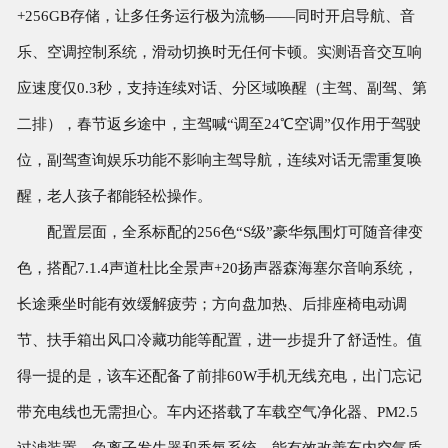
+256GB存储，让多任务运行极为流畅——同时开启导航、音
乐、空调控制系统，滑动切换时无任何卡顿。实测语音交互响
应速度仅0.3秒，支持连续对话、分区域唤醒（主驾、副驾、第
二排），春节返乡途中，主驾喊“调至24℃空调”仅作用于驾驶
位，副驾查询娱乐功能不影响主驾导航，连续对话无需重复唤
醒，老人孩子都能轻松操作。
配置层面，全系标配的256色“S级”豪华氛围灯可随音律变
色，搭配7.1.4声道杜比全景声+20扬声器森海塞尔音响系统，
长途乘坐时能有效缓解疲劳；方向盘加热、后排座椅电动调
节、扶手箱出风口冷藏功能等配置，进一步提升了舒适性。值
得一提的是，该车还配备了前排60W手机无线充电，出门忘记
带充电线也无需担心。车内还搭载了车载空气净化器、PM2.5
过滤装置、负离子发生器和香氛系统，能有效改善车内空气质