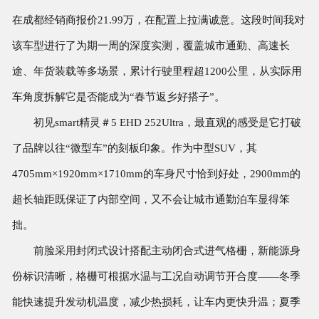
在成都经销商报价21.99万，在配置上拉满诚意。这段时间我对
该车型进行了为期一周的深度实测，覆盖城市通勤、高速长
途、年货装载等多场景，累计行驶里程超1200公里，从实际用
车角度拆解它是否能成为“春节返乡好搭子”。
初见smart精灵＃5 EHD 252Ultra，最直观的感受是它打破
了品牌以往“微型车”的刻板印象。作为中型SUV，其
4705mm×1920mm×1710mm的车身尺寸恰到好处，2900mm的
超长轴距既保证了内部空间，又不会让城市通勤泊车显得笨
拙。
前脸采用封闭式设计搭配主动闭合式进气格栅，新能源身
份标识清晰，格栅可根据水温与工况自动调节开合度——冬季
能快速提升发动机温度，减少热损耗，让车内更快升温；夏季