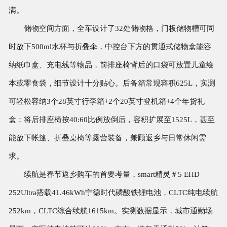
满。
储物空间方面，全车设计了32处储物格，门板储物槽可同
时放下500ml水杯与折叠伞，中控台下方的贯通式储物盒能容
纳纸巾盒、充电线等物品，前排座椅背后的口袋可放置儿童绘
本或零食袋，细节设计十分贴心。后备箱常规容积625L，实测
可轻松容纳3个28英寸行李箱+2个20英寸登机箱+4个年货礼
盒；将后排座椅按40:60比例放倒后，容积扩展至1525L，甚至
能放下帐篷、折叠桌椅等露营装备，兼顾返乡与日常休闲需
求。
续航是春节返乡购车的首要考量，smart精灵＃5 EHD
252Ultra搭载41.46kWh宁德时代磷酸铁锂电池，CLTC纯电续航
252km，CLTC综合续航1615km。实测数据显示，城市通勤场