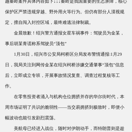
越秦岭案件具体内容如下↓↓↓秦岭是我国重要的生态屏障，核心
保护区严禁违规穿越、野外用火等行为。但仍有部分人漠视规
定，擅自闯入封控区域，最终难逃法律制裁。
金晨致歉！绍兴警方通报女星车祸事件：驾驶员为金某，
事后胡某青谎称系驾驶员“顶包”
1月30日，绍兴市公安局柯桥区分局发布警情通报:1月29
日，我局关注到网传金某在绍兴柯桥涉嫌交通肇事“顶包”信息
后，立即成立专班，开展事故情况复查、调查过程复核等工
作。
在零售投资者涌入与机构仓位拥挤并存的华尔街时代，本
周市场证明了共识的脆弱性——当交易拥挤到极致时，即便小
幅波动也能引发剧烈震荡。
美航母已经进入战位，随时对伊朗动手，而特朗普则是趁