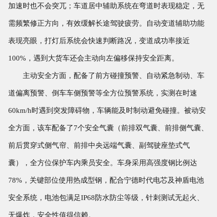
加速时也不会突兀；车道居中辅助系统在弯道时表现稳定，无
需频繁修正方向，有效缓解长途驾驶疲劳。自动变道辅助功能
表现亮眼，打灯后系统会快速判断路况，变道成功率接近
100%，遇到大货车还会主动向左偏移保持安全距离。
主动安全方面，配备了前方碰撞预警、自动紧急制动、车
道偏离预警、倒车车侧预警等全方位预警系统，实测在时速
60km/h时遇到突发障碍物，车辆能及时制动避免碰撞。被动安
全方面，该车配备了7个安全气囊（前排双气囊、前排侧气囊、
前后贯穿式侧气帘、前排中央远端气囊、副驾驶座垫式气
囊），全方位保护车内乘员安全。车身采用高强度钢比例达
78%，关键部位使用热成型钢，配合宁德时代电芯及神盾电池
安全系统，电池包满足IP68防水防尘等级，针刺测试无起火、
无爆炸，安全性值得信赖。