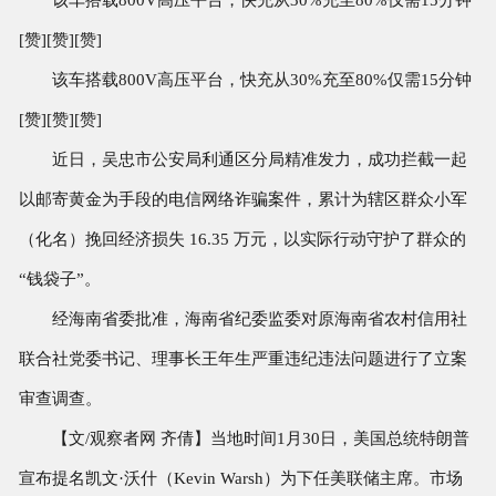
[赞][赞][赞]
该车搭载800V高压平台，快充从30%充至80%仅需15分钟
[赞][赞][赞]
近日，吴忠市公安局利通区分局精准发力，成功拦截一起
以邮寄黄金为手段的电信网络诈骗案件，累计为辖区群众小军
（化名）挽回经济损失 16.35 万元，以实际行动守护了群众的
“钱袋子”。
经海南省委批准，海南省纪委监委对原海南省农村信用社
联合社党委书记、理事长王年生严重违纪违法问题进行了立案
审查调查。
【文/观察者网 齐倩】当地时间1月30日，美国总统特朗普
宣布提名凯文·沃什（Kevin Warsh）为下任美联储主席。市场