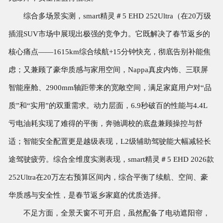
综合多场景实测，smart精灵＃5 EHD 252Ultra（在20万级
插混SUV市场中展现出极强的竞争力。它既解决了春节返乡的
核心痛点——1615km综合续航+15分钟快充，彻底告别补能焦
虑；又兼顾了豪华质感与家用空间，Nappa真皮内饰、三联屏
智能座舱、2900mm轴距带来的宽敞空间，满足家庭用户对“品
质”和“实用”的双重需求。动力层面，6.9秒破百的性能与4.4L
亏电油耗实现了难得的平衡，奔驰调校的底盘兼顾操控与舒
适；智能安全配置更是越级表现，L2级辅助驾驶能大幅减轻长
途驾驶疲劳。综合全维度实测表现，smart精灵＃5 EHD 2026款
252Ultra在20万左右预算区间内，综合平衡了续航、空间、豪
华质感与安全性，是春节返乡家庭的优质选择。
不足方面，全景天窗不可开启，虽然配备了电动遮阳帘，