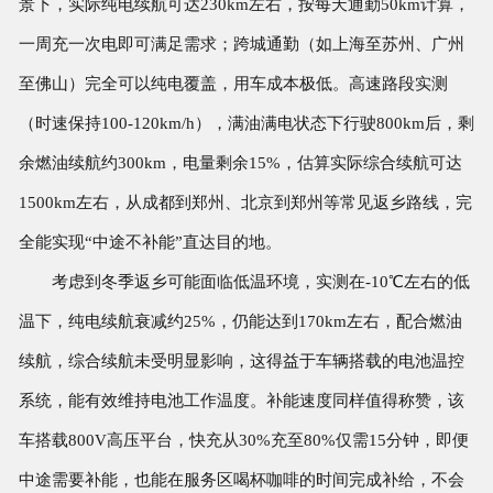
景下，实际纯电续航可达230km左右，按每天通勤50km计算，
一周充一次电即可满足需求；跨城通勤（如上海至苏州、广州
至佛山）完全可以纯电覆盖，用车成本极低。高速路段实测
（时速保持100-120km/h），满油满电状态下行驶800km后，剩
余燃油续航约300km，电量剩余15%，估算实际综合续航可达
1500km左右，从成都到郑州、北京到郑州等常见返乡路线，完
全能实现“中途不补能”直达目的地。
考虑到冬季返乡可能面临低温环境，实测在-10℃左右的低
温下，纯电续航衰减约25%，仍能达到170km左右，配合燃油
续航，综合续航未受明显影响，这得益于车辆搭载的电池温控
系统，能有效维持电池工作温度。补能速度同样值得称赞，该
车搭载800V高压平台，快充从30%充至80%仅需15分钟，即便
中途需要补能，也能在服务区喝杯咖啡的时间完成补给，不会