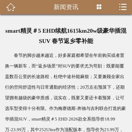


新闻资讯

首页

关于我们
smart精灵＃5 EHD续航1615km20w级豪华插混
新闻资讯
SUV 春节返乡零补能
案例中心
春节的脚步越来越近，好多家庭都希望在年前购买或者置
换一辆新车，而“返乡场景”对SUV的要求尤为苛刻：既要能覆
联系我们
盖数百公里的长途路程，杜绝中途补能麻烦；又要兼顾全家出
在线留言
行的空间舒适性与日常通勤的经济性；20万左右预算下，还期
望拥有越级的豪华质感，说实在，既要又要还卡着预算，让可
选车型变得十分有限。作为梅赛德斯-奔驰与吉利联合打造的豪
华插混SUV，smart精灵＃5 EHD 2026款全系指导价18.99
万-23.99万，其中252Ultra作为顶配版本，指导价为23.99万，