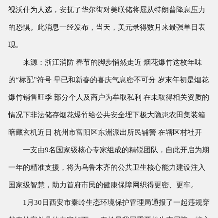
视沃什为人选，安抚了华尔街对美联储将屈从特朗普降息压力
的恐惧。此消息一经发布，当天，美元录得数月来最强单日表
现。
来源：浙江消防 春节的脚步悄然走近 烟花爆竹这枚年味
的“标配”符号 早已和新春的喜庆气息密不可分 岁末年初是烟花
爆竹销售旺季 部分个人及商户为牟取私利 在未取得相关资质的
情况下非法储存烟花爆竹给公共安全埋下极大隐患农田集装箱
暗藏玄机近日 杭州市富阳区东洲派出所民辅警 在辖区村社开
一支由9名国家级核心专家组成的精锐团队，自此开启为期
一年的精准支援，将为乌鲁木齐的公共卫生核心能力建设注入
国家级智慧，助力首府市民的健康保障网织得更密、更牢。
1月30日西安市秦岭生态环境保护管理局通报了一起违规穿