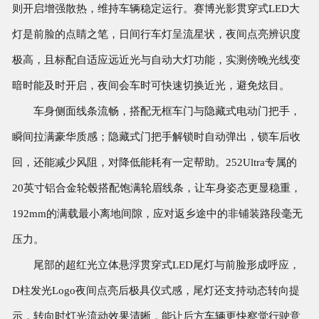
则开启增强散热，维持车辆稳定运行。赛博光影贯穿式LED大
灯是前脸的点睛之笔，日间行车灯呈流星状，夜间点亮辨识度
极高，且标配自适应远近光与自动大灯功能，实测傍晚光线变
暗时能及时开启，夜间会车时可快速切换近光，避免炫目。
车身侧面线条流畅，搭配无框车门与隐藏式电动门把手，
瞬间拉满豪华质感；隐藏式门把手解锁时自动弹出，锁车后收
回，还能减少风阻，对降低能耗有一定帮助。252Ultra专属的
20英寸铝合金轮毂搭配饱满轮眉线条，让车身姿态更显稳重，
192mm的满载最小离地间隙，应对返乡途中的非铺装路段毫无
压力。
尾部的超红光立体悬浮贯穿式LED尾灯与前脸形成呼应，
D柱发光Logo夜间点亮后极具仪式感，尾灯还支持动态转向提
示，转向时灯光流动效果清晰，能让后方车辆更快察觉行驶意