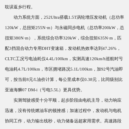
耽误返乡行程。
动力系统方面，252Ultra搭载1.5T涡轮增压发动机（总功率
120kW，总扭矩255N·m）与永磁同步电机（总功率200kW，总
扭矩380N·m），系统综合功率320kW，综合扭矩635N·m，匹
配3挡混合动力专用DHT变速箱，发动机热效率达到47.26%，
CLTC工况亏电油耗仅4.4L/100km，实测高速120km/h巡航时亏
电油耗4.7L/100km，市区拥堵路况5.1L/100km，加92号汽油即
可，按当前8元/L油价计算，每公里成本仅0.38元，比同级别比
亚迪海狮07 DM-i（亏电5.5L）更具优势。
实测驾驶感受十分平顺，起步阶段由电机主导，动力响应
迅速，没有传统燃油车的顿挫感；加速过程中，发动机与电机
协同工作，动力输出线秒，动力储备远超家用需求。高速路段