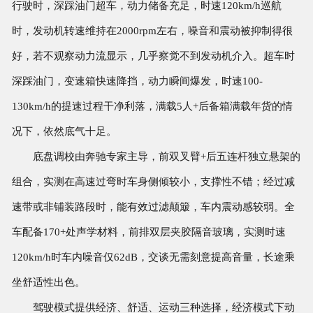
行驶时，深踩油门超车，动力储备充足，时速120km/h巡航
时，发动机转速维持在2000rpm左右，噪音和震动被抑制得很
好，若不观察动力流显示，几乎察觉不到发动机介入。超车时
深踩油门，变速箱快速降挡，动力瞬间爆发，时速100-
130km/h的提速过程干净利落，满载5人+后备箱满载年货的情
况下，依然底气十足。
底盘调校由奔驰专家主导，前双叉臂+后五连杆独立悬架的
组合，实测在高速过弯时车身侧倾较小，支撑性不错；经过减
速带或非铺装路段时，能有效过滤颠簸，车内震动感较弱。全
车配备170+处声学材料，前排双层夹胶隔音玻璃，实测时速
120km/h时车内噪音仅62dB，交谈无需刻意提高音量，长途乘
坐舒适性出色。
驾驶模式提供经济、舒适、运动三种选择，经济模式下动