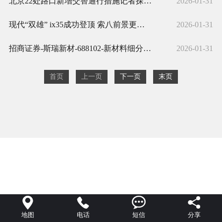
北京22处路口新增交替通行措施记者探访：早高峰通行率提高
2026-01-31
现代“双雄” ix35成功登顶 索八前景更看好
2026-01-31
招商证券-斯瑞新材-688102-新材料细分领域新星持续创新
2026-01-31
首页
上一页
下一页
末页




地图
电话
短信
分享