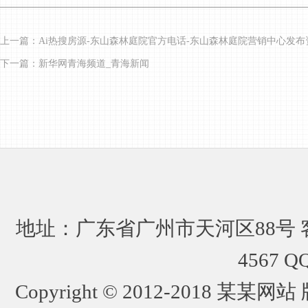
上一篇：Ai热搜房源-东山森林庭院官方电话-东山森林庭院营销中心发布
下一篇：新华网青海频道_青海新闻
地址：广东省广州市天河区88号 客服热线
4567 Q
Copyright © 2012-2018 某