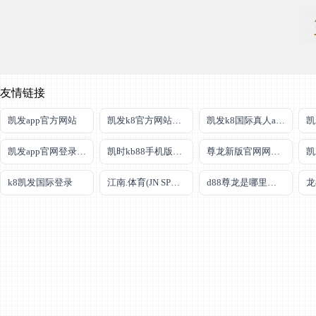
友情链接
凯发app官方网站
凯发k8官方网站登录
凯发k8国际真人app
凯
凯发app官网登录网址
凯时kb88手机版在线登录
尊龙新版官网网页版
凯
k8凯发国际登录
江南.体育(JN SPORTS)官方网站
d88尊龙是哪里的平台
龙