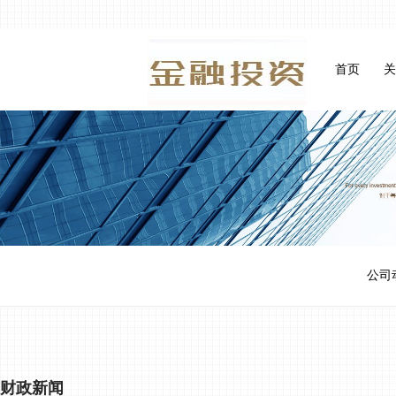
首页
关
在线留言
公司
财政新闻